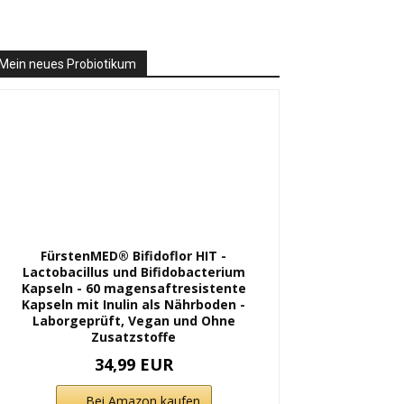
Mein neues Probiotikum
FürstenMED® Bifidoflor HIT -
Lactobacillus und Bifidobacterium
Kapseln - 60 magensaftresistente
Kapseln mit Inulin als Nährboden -
Laborgeprüft, Vegan und Ohne
Zusatzstoffe
34,99 EUR
Bei Amazon kaufen