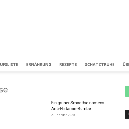
UFSLISTE
ERNÄHRUNG
REZEPTE
SCHATZTRUHE
ÜB
Histaminintoleranz
se
Ein grüner Smoothie namens
Anti-Histamin-Bombe
natürlich
2. Februar 2020