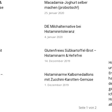
 &
Macadamia-Joghurt selber
ase
machen (probiotisch!)
25. Januar 2020
verbessern!
DIE Milchalternative bei
Histaminintoleranz
4. Januar 2020
it
Glutenfreies Süßkartoffel-Brot –
Histaminarm & Hefefrei
14. Dezember 2019
Hi
un
E
 –
Histaminarme Kalbsmedaillons
ha
mit Zucchini-Karotten-Gemüse
de
1. Dezember 2019
ga
ic
Hi
al
Seite 1 von 2